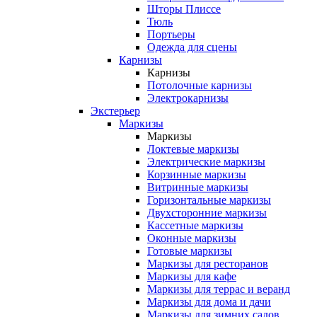
Шторы Плиссе
Тюль
Портьеры
Одежда для сцены
Карнизы
Карнизы
Потолочные карнизы
Электрокарнизы
Экстерьер
Маркизы
Маркизы
Локтевые маркизы
Электрические маркизы
Корзинные маркизы
Витринные маркизы
Горизонтальные маркизы
Двухсторонние маркизы
Кассетные маркизы
Оконные маркизы
Готовые маркизы
Маркизы для ресторанов
Маркизы для кафе
Маркизы для террас и веранд
Маркизы для дома и дачи
Маркизы для зимних садов