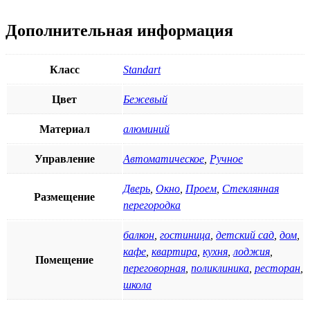
Дополнительная информация
Класс
Standart
Цвет
Бежевый
Материал
алюминий
Управление
Автоматическое
,
Ручное
Дверь
,
Окно
,
Проем
,
Стеклянная
Размещение
перегородка
балкон
,
гостиница
,
детский сад
,
дом
,
кафе
,
квартира
,
кухня
,
лоджия
,
Помещение
переговорная
,
поликлиника
,
ресторан
,
школа