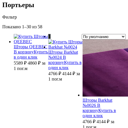
Портьеры
Фильтр
Показано 1–30 из 58
1
2
Шторы QEEBEC
→
В корзину
Купить
Шторы Barkhat
в один клик
№0024
В
корзину
Купить в
5589 ₽
4860
₽
за
один клик
1 пог.м
4766 ₽
4144
₽
за
1 пог.м
Шторы Barkhat
№0026
В
корзину
Купить в
один клик
4766 ₽
4144
₽
за
1 пог.м