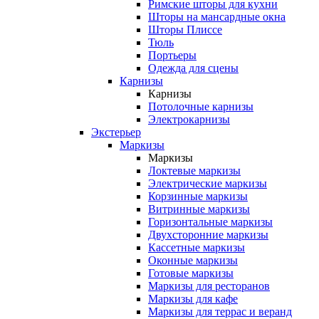
Римские шторы для кухни
Шторы на мансардные окна
Шторы Плиссе
Тюль
Портьеры
Одежда для сцены
Карнизы
Карнизы
Потолочные карнизы
Электрокарнизы
Экстерьер
Маркизы
Маркизы
Локтевые маркизы
Электрические маркизы
Корзинные маркизы
Витринные маркизы
Горизонтальные маркизы
Двухсторонние маркизы
Кассетные маркизы
Оконные маркизы
Готовые маркизы
Маркизы для ресторанов
Маркизы для кафе
Маркизы для террас и веранд