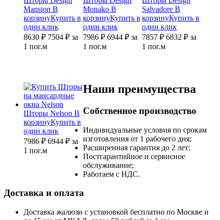
Шторы Design
Шторы Design
Шторы Design
Mansion
В
Monako
В
Salvadore
В
корзину
Купить в
корзину
Купить в
корзину
Купить в
один клик
один клик
один клик
8630 ₽
7504
₽
за
7986 ₽
6944
₽
за
7857 ₽
6832
₽
за
1 пог.м
1 пог.м
1 пог.м
Наши преимущества
Собственное производство
Шторы Nelson
В
корзину
Купить в
Индивидуальные условия по срокам
один клик
изготовления от 1 рабочего дня;
7986 ₽
6944
₽
за
Расширенная гарантия до 2 лет;
1 пог.м
Постгарантийное и сервисное
обслуживание;
Работаем с НДС.
Доставка и оплата
Доставка жалюзи с установкой бесплатно по Москве и