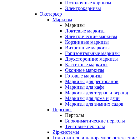
Потолочные карнизы
Электрокарнизы
Экстерьер
Маркизы
Маркизы
Локтевые маркизы
Электрические маркизы
Корзинные маркизы
Витринные маркизы
Горизонтальные маркизы
Двухсторонние маркизы
Кассетные маркизы
Оконные маркизы
Готовые маркизы
Маркизы для ресторанов
Маркизы для кафе
Маркизы для террас и веранд
Маркизы для дома и дачи
Маркизы для зимних садов
Перголы
Перголы
Биоклиматические перголы
Тентовые перголы
Zip-системы
Гильотинное и панорамное остекление