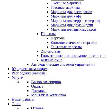
Оконные маркизы
Готовые маркизы
Маркизы для ресторанов
Маркизы для кафе
Маркизы для террас и веранд
Маркизы для дома и дачи
Маркизы для зимних садов
Перголы
Перголы
Биоклиматические перголы
Тентовые перголы
Zip-системы
Гильотинное и панорамное остекление
Мягкие окна
Автоматические системы управления
Юридическим лицам
Распродажа жалюзи
Услуги
Вызов замерщика
Оплата
Доставка
Монтаж и Установка
Наши работы
О нас
Отзывы