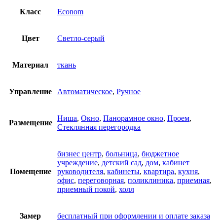
Класс
Econom
Цвет
Светло-серый
Материал
ткань
Управление
Автоматическое
,
Ручное
Ниша
,
Окно
,
Панорамное окно
,
Проем
,
Размещение
Стеклянная перегородка
бизнес центр
,
больница
,
бюджетное
учреждение
,
детский сад
,
дом
,
кабинет
Помещение
руководителя
,
кабинеты
,
квартира
,
кухня
,
офис
,
переговорная
,
поликлиника
,
приемная
,
приемный покой
,
холл
Замер
бесплатный при оформлении и оплате заказа