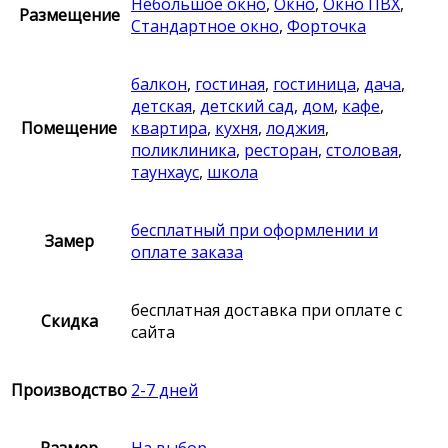
Небольшое окно
,
Окно
,
Окно ПВХ
,
Размещение
Стандартное окно
,
Форточка
балкон
,
гостиная
,
гостиница
,
дача
,
детская
,
детский сад
,
дом
,
кафе
,
Помещение
квартира
,
кухня
,
лоджия
,
поликлиника
,
ресторан
,
столовая
,
таунхаус
,
школа
бесплатный при оформлении и
Замер
оплате заказа
бесплатная доставка при оплате с
Скидка
сайта
Производство
2-7 дней
Размер
На выбор