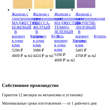
Жалюзи с
Жалюзи с
Жалюзи с
Жалюзи с
электроприводом
электроприводом
электроприводом
электроприводом
МАДЖЕСТИК-
ОДЕССА-
МАДЖЕСТИК-
ДЖУНГЛИ-
БЕЖЕВЫЙ
ЖЕЛТЫЙ
ТЕМНО-
ЛИЛОВЫЙ
В
В
ЗЕЛЕНЫЙ
В
корзину
Купить
корзину
Купить
В
корзину
Купить
в один
в один
корзину
Купить
в один
клик
клик
в один
клик
клик
5290 ₽
5088 ₽
5483 ₽
5290 ₽
4600
₽
за м2
4424
₽
за м2
4768
₽
за м2
4600
₽
за м2
Собственное производство
Гарантия 12 месяцев на механизмы и установку
Минимальные сроки изготовления — от 1 рабочего дня