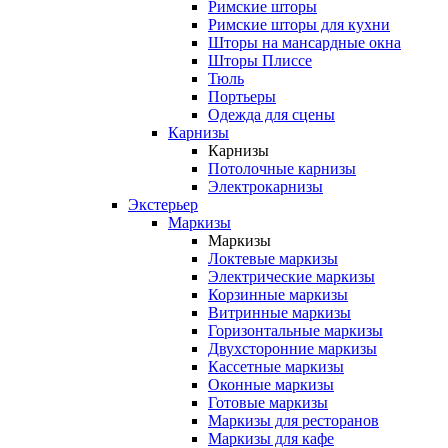
Римские шторы
Римские шторы для кухни
Шторы на мансардные окна
Шторы Плиссе
Тюль
Портьеры
Одежда для сцены
Карнизы
Карнизы
Потолочные карнизы
Электрокарнизы
Экстерьер
Маркизы
Маркизы
Локтевые маркизы
Электрические маркизы
Корзинные маркизы
Витринные маркизы
Горизонтальные маркизы
Двухсторонние маркизы
Кассетные маркизы
Оконные маркизы
Готовые маркизы
Маркизы для ресторанов
Маркизы для кафе