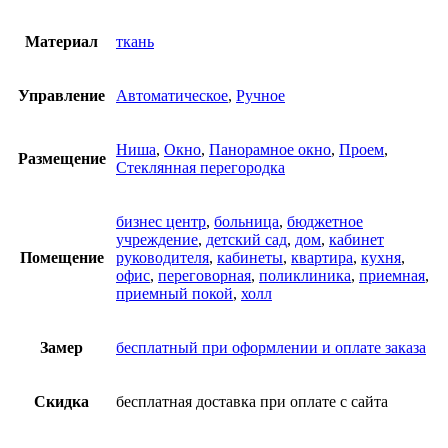
Материал
ткань
Управление
Автоматическое
,
Ручное
Ниша
,
Окно
,
Панорамное окно
,
Проем
,
Размещение
Стеклянная перегородка
бизнес центр
,
больница
,
бюджетное
учреждение
,
детский сад
,
дом
,
кабинет
Помещение
руководителя
,
кабинеты
,
квартира
,
кухня
,
офис
,
переговорная
,
поликлиника
,
приемная
,
приемный покой
,
холл
Замер
бесплатный при оформлении и оплате заказа
Скидка
бесплатная доставка при оплате с сайта