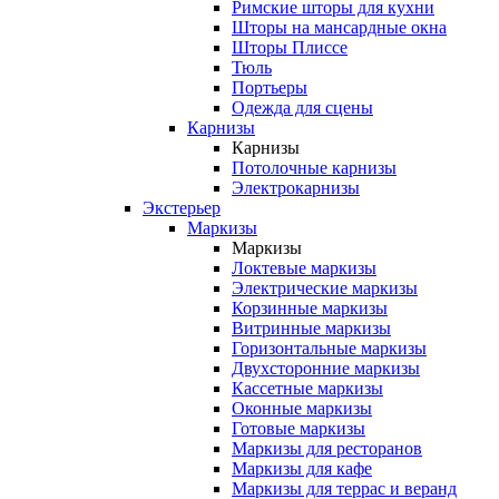
Римские шторы для кухни
Шторы на мансардные окна
Шторы Плиссе
Тюль
Портьеры
Одежда для сцены
Карнизы
Карнизы
Потолочные карнизы
Электрокарнизы
Экстерьер
Маркизы
Маркизы
Локтевые маркизы
Электрические маркизы
Корзинные маркизы
Витринные маркизы
Горизонтальные маркизы
Двухсторонние маркизы
Кассетные маркизы
Оконные маркизы
Готовые маркизы
Маркизы для ресторанов
Маркизы для кафе
Маркизы для террас и веранд