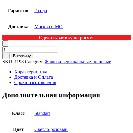
Гарантия
2 года
Доставка
Москва и МО
Сделать заявку на расчет
-
Тканевые
вертикальные
+
В корзину
жалюзи
SKU:
1198
Category:
Жалюзи вертикальные тканевые
ДЖАНГЛ-
РОЗОВЫЙ
Характеристика
quantity
Доставка и Оплата
Сроки изготовления
Дополнительная информация
Класс
Standart
Цвет
Светло-розовый