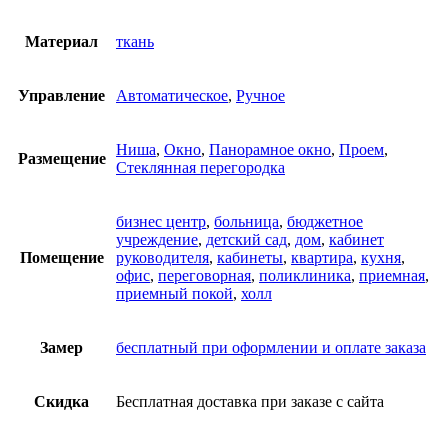
Материал
ткань
Управление
Автоматическое
,
Ручное
Ниша
,
Окно
,
Панорамное окно
,
Проем
,
Размещение
Стеклянная перегородка
бизнес центр
,
больница
,
бюджетное
учреждение
,
детский сад
,
дом
,
кабинет
Помещение
руководителя
,
кабинеты
,
квартира
,
кухня
,
офис
,
переговорная
,
поликлиника
,
приемная
,
приемный покой
,
холл
Замер
бесплатный при оформлении и оплате заказа
Скидка
Бесплатная доставка при заказе с сайта