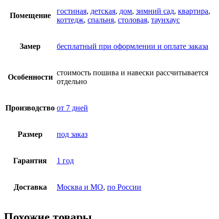
гостиная
,
детская
,
дом
,
зимний сад
,
квартира
,
Помещение
коттедж
,
спальня
,
столовая
,
таунхаус
Замер
бесплатный при оформлении и оплате заказа
стоимость пошива и навески рассчитывается
Особенности
отдельно
Производство
от 7 дней
Размер
под заказ
Гарантия
1 год
Доставка
Москва и МО
,
по России
Похожие товары