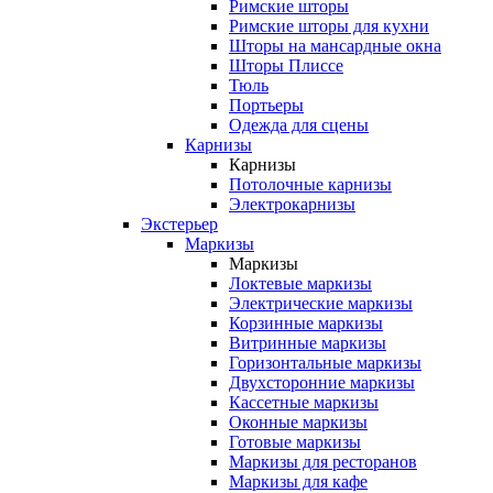
Римские шторы
Римские шторы для кухни
Шторы на мансардные окна
Шторы Плиссе
Тюль
Портьеры
Одежда для сцены
Карнизы
Карнизы
Потолочные карнизы
Электрокарнизы
Экстерьер
Маркизы
Маркизы
Локтевые маркизы
Электрические маркизы
Корзинные маркизы
Витринные маркизы
Горизонтальные маркизы
Двухсторонние маркизы
Кассетные маркизы
Оконные маркизы
Готовые маркизы
Маркизы для ресторанов
Маркизы для кафе