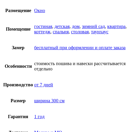
Размещение
Окно
гостиная
,
детская
,
дом
,
зимний сад
,
квартира
,
Помещение
коттедж
,
спальня
,
столовая
,
таунхаус
Замер
бесплатный при оформлении и оплате заказа
стоимость пошива и навески рассчитывается
Особенности
отдельно
Производство
от 7 дней
Размер
ширина 300 см
Гарантия
1 год