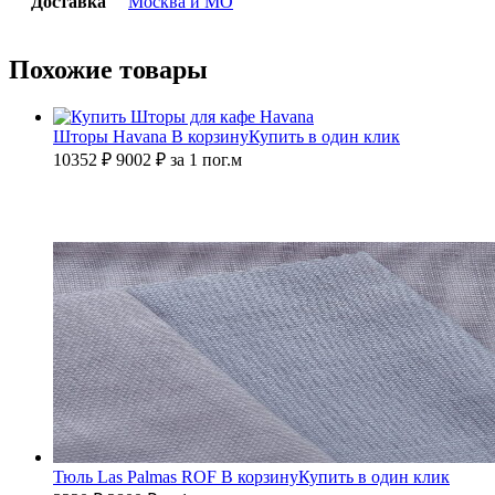
Доставка
Москва и МО
Похожие товары
Шторы Havana
В корзину
Купить в один клик
10352 ₽
9002
₽
за 1 пог.м
Тюль Las Palmas ROF
В корзину
Купить в один клик