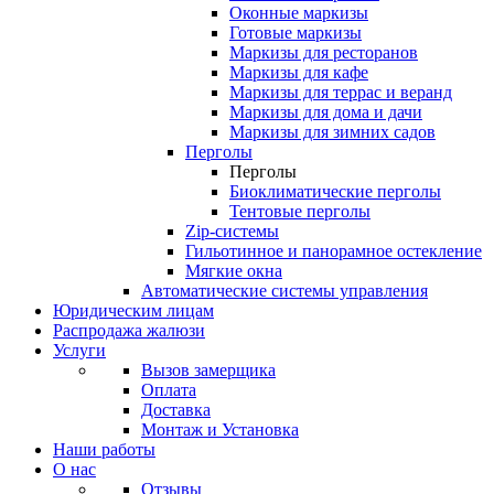
Оконные маркизы
Готовые маркизы
Маркизы для ресторанов
Маркизы для кафе
Маркизы для террас и веранд
Маркизы для дома и дачи
Маркизы для зимних садов
Перголы
Перголы
Биоклиматические перголы
Тентовые перголы
Zip-системы
Гильотинное и панорамное остекление
Мягкие окна
Автоматические системы управления
Юридическим лицам
Распродажа жалюзи
Услуги
Вызов замерщика
Оплата
Доставка
Монтаж и Установка
Наши работы
О нас
Отзывы