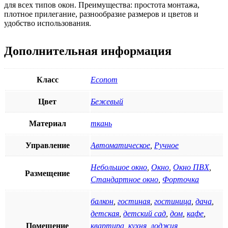
для всех типов окон. Преимущества: простота монтажа,
плотное прилегание, разнообразие размеров и цветов и
удобство использования.
Дополнительная информация
Класс
Econom
Цвет
Бежевый
Материал
ткань
Управление
Автоматическое
,
Ручное
Небольшое окно
,
Окно
,
Окно ПВХ
,
Размещение
Стандартное окно
,
Форточка
балкон
,
гостиная
,
гостиница
,
дача
,
детская
,
детский сад
,
дом
,
кафе
,
Помещение
квартира
,
кухня
,
лоджия
,