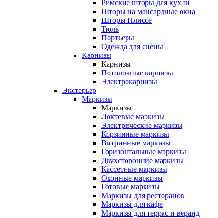
Римские шторы для кухни
Шторы на мансардные окна
Шторы Плиссе
Тюль
Портьеры
Одежда для сцены
Карнизы
Карнизы
Потолочные карнизы
Электрокарнизы
Экстерьер
Маркизы
Маркизы
Локтевые маркизы
Электрические маркизы
Корзинные маркизы
Витринные маркизы
Горизонтальные маркизы
Двухсторонние маркизы
Кассетные маркизы
Оконные маркизы
Готовые маркизы
Маркизы для ресторанов
Маркизы для кафе
Маркизы для террас и веранд