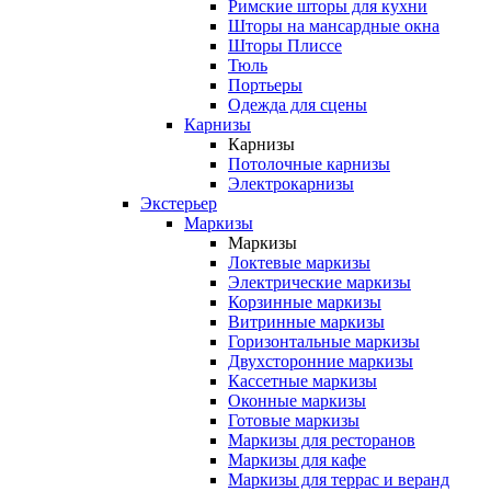
Римские шторы для кухни
Шторы на мансардные окна
Шторы Плиссе
Тюль
Портьеры
Одежда для сцены
Карнизы
Карнизы
Потолочные карнизы
Электрокарнизы
Экстерьер
Маркизы
Маркизы
Локтевые маркизы
Электрические маркизы
Корзинные маркизы
Витринные маркизы
Горизонтальные маркизы
Двухсторонние маркизы
Кассетные маркизы
Оконные маркизы
Готовые маркизы
Маркизы для ресторанов
Маркизы для кафе
Маркизы для террас и веранд