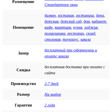
Размещение
Стандартное окно
балкон
,
гостиная
,
гостиница
,
дача
,
детская
,
детский сад
,
дом
,
кабинет
,
Помещение
кафе
,
квартира
,
кухня
,
лоджия
,
поликлиника
,
ресторан
,
склад
,
столовая
,
таунхаус
,
школа
бесплатный при оформлении и
Замер
оплате заказа
бесплатная доставка при оплате с
Скидка
сайта
Производство
2-7 дней
Размер
На выбор
Гарантия
2 года