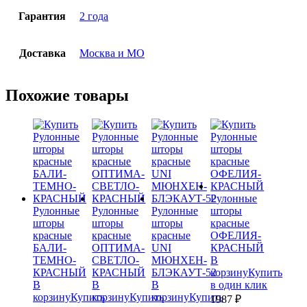
Гарантия
2 года
Доставка
Москва и МО
Похожие товары
Рулонные
Рулонные
Рулонные
Рулонные
шторы
шторы
шторы
шторы
красные
красные
красные
красные
ОФЕЛИЯ-
БАЛИ-
ОПТИМА-
UNI
КРАСНЫЙ
ТЕМНО-
СВЕТЛО-
МЮНХЕН-
В
КРАСНЫЙ
КРАСНЫЙ
БЛЭКАУТ-52
корзину
Купить
В
В
В
в один клик
корзину
Купить
корзину
Купить
корзину
Купить
1987 ₽