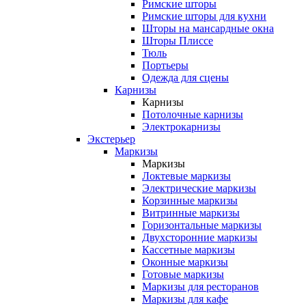
Римские шторы
Римские шторы для кухни
Шторы на мансардные окна
Шторы Плиссе
Тюль
Портьеры
Одежда для сцены
Карнизы
Карнизы
Потолочные карнизы
Электрокарнизы
Экстерьер
Маркизы
Маркизы
Локтевые маркизы
Электрические маркизы
Корзинные маркизы
Витринные маркизы
Горизонтальные маркизы
Двухсторонние маркизы
Кассетные маркизы
Оконные маркизы
Готовые маркизы
Маркизы для ресторанов
Маркизы для кафе