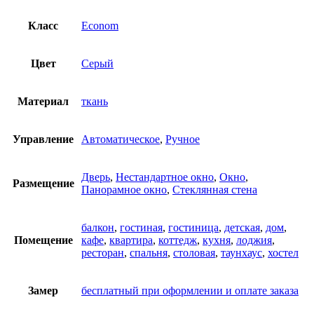
Класс
Econom
Цвет
Серый
Материал
ткань
Управление
Автоматическое
,
Ручное
Дверь
,
Нестандартное окно
,
Окно
,
Размещение
Панорамное окно
,
Стеклянная стена
балкон
,
гостиная
,
гостиница
,
детская
,
дом
,
Помещение
кафе
,
квартира
,
коттедж
,
кухня
,
лоджия
,
ресторан
,
спальня
,
столовая
,
таунхаус
,
хостел
Замер
бесплатный при оформлении и оплате заказа