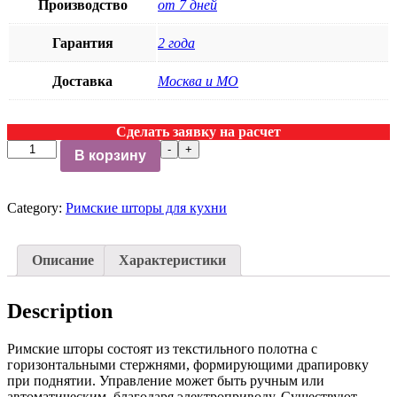
Производство
от 7 дней
Гарантия
2 года
Доставка
Москва и МО
Сделать заявку на расчет
Римские
-
+
В корзину
шторы
для
кухни
Category:
Римские шторы для кухни
Turin
№0031
quantity
Описание
Характеристики
Description
Римские шторы состоят из текстильного полотна с
горизонтальными стержнями, формирующими драпировку
при поднятии. Управление может быть ручным или
автоматическим, благодаря электроприводу. Существуют