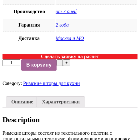
Производство
от 7 дней
Гарантия
2 года
Доставка
Москва и МО
Сделать заявку на расчет
Римские
-
+
В корзину
шторы
для
кухни
Category:
Римские шторы для кухни
Design
Clever
quantity
Описание
Характеристики
Description
Римские шторы состоят из текстильного полотна с
горизонтальными стержнями, формирующими драпировку