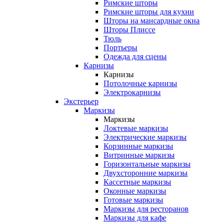
Римские шторы
Римские шторы для кухни
Шторы на мансардные окна
Шторы Плиссе
Тюль
Портьеры
Одежда для сцены
Карнизы
Карнизы
Потолочные карнизы
Электрокарнизы
Экстерьер
Маркизы
Маркизы
Локтевые маркизы
Электрические маркизы
Корзинные маркизы
Витринные маркизы
Горизонтальные маркизы
Двухсторонние маркизы
Кассетные маркизы
Оконные маркизы
Готовые маркизы
Маркизы для ресторанов
Маркизы для кафе