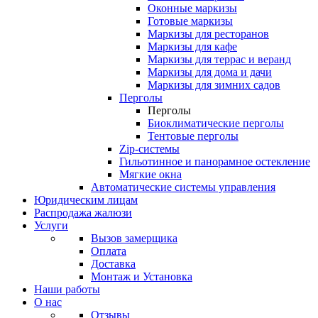
Оконные маркизы
Готовые маркизы
Маркизы для ресторанов
Маркизы для кафе
Маркизы для террас и веранд
Маркизы для дома и дачи
Маркизы для зимних садов
Перголы
Перголы
Биоклиматические перголы
Тентовые перголы
Zip-системы
Гильотинное и панорамное остекление
Мягкие окна
Автоматические системы управления
Юридическим лицам
Распродажа жалюзи
Услуги
Вызов замерщика
Оплата
Доставка
Монтаж и Установка
Наши работы
О нас
Отзывы