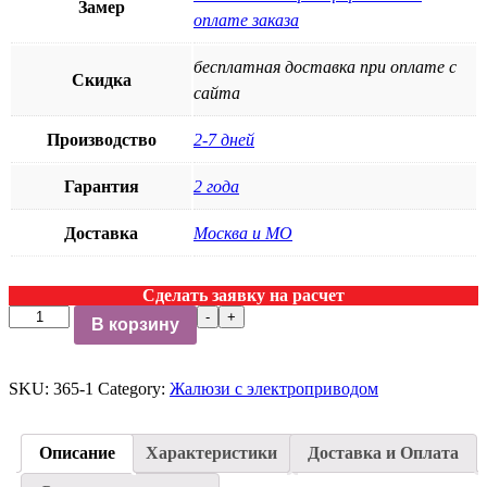
Замер
оплате заказа
бесплатная доставка при оплате с
Скидка
сайта
Производство
2-7 дней
Гарантия
2 года
Доставка
Москва и МО
Сделать заявку на расчет
Жалюзи
-
+
В корзину
с
электроприводом
СТАНДАРТ-301
SKU:
365-1
Category:
Жалюзи с электроприводом
quantity
Описание
Характеристики
Доставка и Оплата