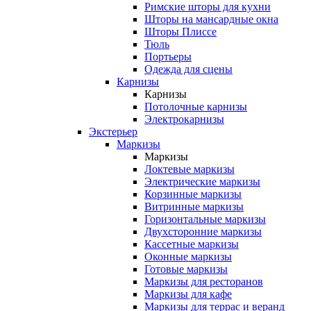
Римские шторы для кухни
Шторы на мансардные окна
Шторы Плиссе
Тюль
Портьеры
Одежда для сцены
Карнизы
Карнизы
Потолочные карнизы
Электрокарнизы
Экстерьер
Маркизы
Маркизы
Локтевые маркизы
Электрические маркизы
Корзинные маркизы
Витринные маркизы
Горизонтальные маркизы
Двухсторонние маркизы
Кассетные маркизы
Оконные маркизы
Готовые маркизы
Маркизы для ресторанов
Маркизы для кафе
Маркизы для террас и веранд