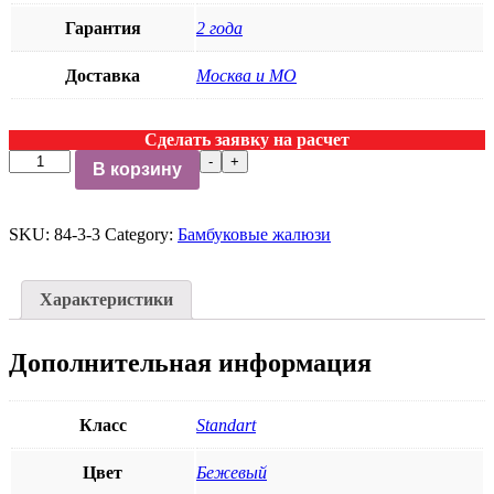
Гарантия
2 года
Доставка
Москва и МО
Сделать заявку на расчет
Бамбуковые
-
+
В корзину
жалюзи
БАМБУК
50К-307,
SKU:
84-3-3
Category:
Бамбуковые жалюзи
50
мм
quantity
Характеристики
Дополнительная информация
Класс
Standart
Цвет
Бежевый